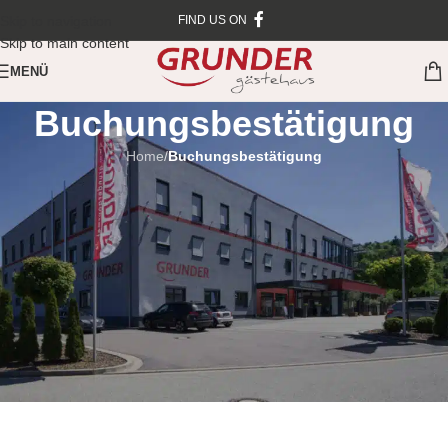
Skip to navigation
FIND US ON
Skip to main content
MENÜ
Buchungsbestätigung
Home
/
Buchungsbestätigung
Anreisedatum ist falsch.
Abreisedatum ist falsch.