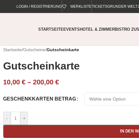
LOGIN / REGISTRIERUNG
MERKLISTE
TICKETS
GRUNDER WELT
STARTSEITE
EVENTS
HOTEL & ZIMMER
BISTRO ZUS
Startseite
/
Gutscheine
/
Gutscheinkarte
Gutscheinkarte
10,00
€
–
200,00
€
GESCHENKKARTEN BETRAG
-
+
IN DEN 