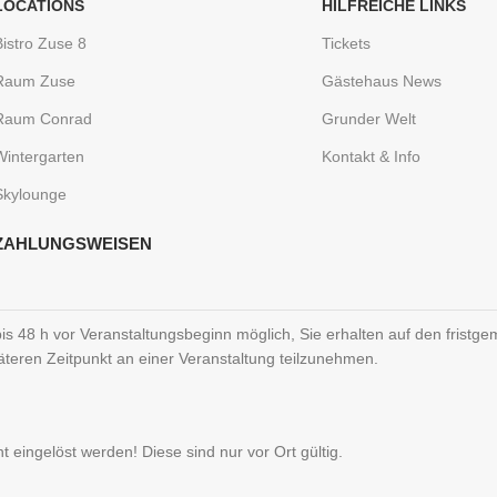
LOCATIONS
HILFREICHE LINKS
Bistro Zuse 8
Tickets
Raum Zuse
Gästehaus News
Raum Conrad
Grunder Welt
Wintergarten
Kontakt & Info
Skylounge
ZAHLUNGSWEISEN
bis 48 h vor Veranstaltungsbeginn möglich, Sie erhalten auf den frist
eren Zeitpunkt an einer Veranstaltung teilzunehmen.
 eingelöst werden! Diese sind nur vor Ort gültig.