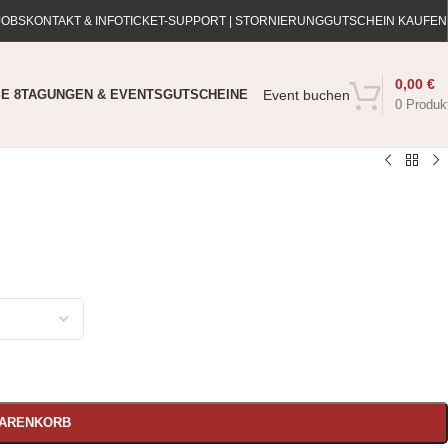
JOBS
KONTAKT & INFO
TICKET-SUPPORT | STORNIERUNG
GUTSCHEIN KAUFEN
0,00
€
E 8
TAGUNGEN & EVENTS
GUTSCHEINE
Event buchen
0
Produk
WARENKORB