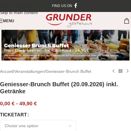
Skip to navigation
FIND US ON
Skip to main content
MENU
Accueil
/
Veranstaltungen
/
Geniesser-Brunch Buffet
Geniesser-Brunch Buffet (20.09.2026) inkl.
Getränke
0,00
€
-
49,90
€
TICKETART