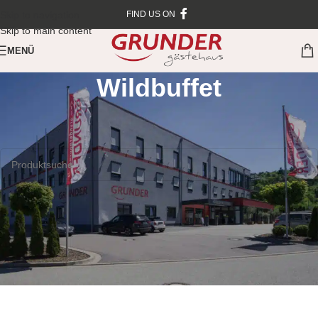
Skip to navigation
FIND US ON
Skip to main content
MENÜ
Wildbuffet
Startseite
/
Veranstaltungen
/
Wildbuffet
Es wurden keine Produkte gefunden, die deiner Auswahl entsprechen.