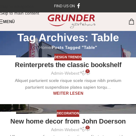
Skip to navigation
FIND US ON
Skip to main content
MENÜ
Tag Archives: Table
Home
/
Posts Tagged "Table"
DESIGN TRENDS
27
Reinterprets the classic bookshelf
AUG.
0
Admin-Webext
Aliquet parturient scele risque scele risque nibh pretium
parturient suspendisse platea sapien torqu...
WEITER LESEN
DECORATION
26
New home decor from John Doerson
AUG.
0
Admin-Webext