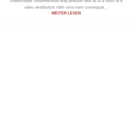
Ullamcorper condimentum erat pretium velit at ut a nunc id a
adeu vestibulum nibh urna nam consequat...
WEITER LESEN