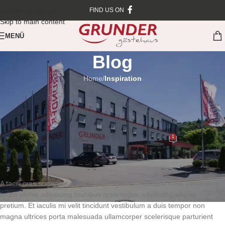
Skip to navigation
FIND US ON
Skip to main content
MENÜ
Blog
Home
/
Inspiration
INSPIRATION
Minimalist Japanese-inspired
furniture
1
Admin-Webext
On 26. August 2021
A taciti cras scelerisque scelerisque gravida natoque nulla vestibulum
turpis primis adipiscing faucibus scelerisque adipiscing aliquet
pretium. Et iaculis mi velit tincidunt vestibulum a duis tempor non
magna ultrices porta malesuada ullamcorper scelerisque parturient