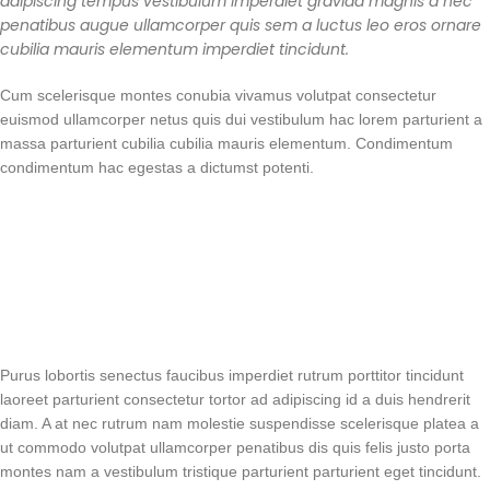
adipiscing tempus vestibulum imperdiet gravida magnis a nec
penatibus augue ullamcorper quis sem a luctus leo eros ornare
cubilia mauris elementum imperdiet tincidunt.
Cum scelerisque montes conubia vivamus volutpat consectetur
euismod ullamcorper netus quis dui vestibulum hac lorem parturient a
massa parturient cubilia cubilia mauris elementum. Condimentum
condimentum hac egestas a dictumst potenti.
Purus lobortis senectus faucibus imperdiet rutrum porttitor tincidunt
laoreet parturient consectetur tortor ad adipiscing id a duis hendrerit
diam. A at nec rutrum nam molestie suspendisse scelerisque platea a
ut commodo volutpat ullamcorper penatibus dis quis felis justo porta
montes nam a vestibulum tristique parturient parturient eget tincidunt.