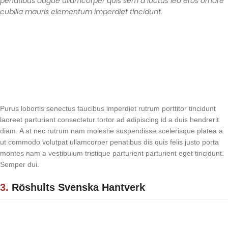
penatibus augue ullamcorper quis sem a luctus leo eros ornare
cubilia mauris elementum imperdiet tincidunt.
Purus lobortis senectus faucibus imperdiet rutrum porttitor tincidunt
laoreet parturient consectetur tortor ad adipiscing id a duis hendrerit
diam. A at nec rutrum nam molestie suspendisse scelerisque platea a
ut commodo volutpat ullamcorper penatibus dis quis felis justo porta
montes nam a vestibulum tristique parturient parturient eget tincidunt.
Semper dui.
3.
Röshults Svenska Hantverk