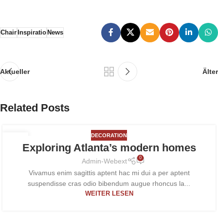
Chair
Inspiratio
News
Aktueller
Älter
Related Posts
DECORATION
27
Exploring Atlanta’s modern homes
AUG.
0
Admin-Webext
Vivamus enim sagittis aptent hac mi dui a per aptent
suspendisse cras odio bibendum augue rhoncus la...
WEITER LESEN