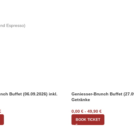
 und Espresso)
ch Buffet (06.09.2026) inkl.
Geniesser-Brunch Buffet (27.09
Getränke
€
0,00
€
-
49,90
€
BOOK TICKET