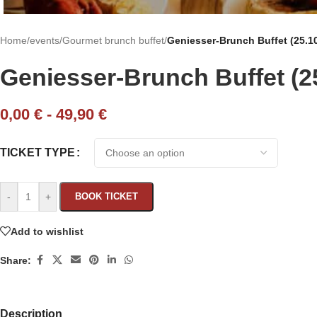
Home
/
events
/
Gourmet brunch buffet
/
Geniesser-Brunch Buffet (25.10
Geniesser-Brunch Buffet (25
0,00
€
-
49,90
€
TICKET TYPE
-
+
BOOK TICKET
Add to wishlist
Share:
Description