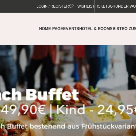
LOGIN / REGISTER
WISHLIST
TICKETS
GRUNDER WO
HOME PAGE
EVENTS
HOTEL & ROOMS
BISTRO ZUS