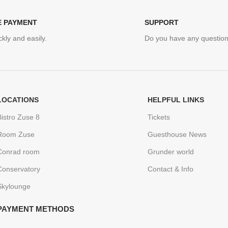
E PAYMENT
SUPPORT
kly and easily.
Do you have any question
LOCATIONS
HELPFUL LINKS
Bistro Zuse 8
Tickets
Room Zuse
Guesthouse News
Conrad room
Grunder world
Conservatory
Contact & Info
Skylounge
PAYMENT METHODS